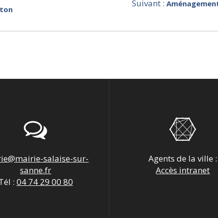
Article
Suivant :
Aménagement d
éton
suivant
:
ie@mairie-salaise-sur-
Agents de la ville :
sanne.fr
Accès intranet
Tél :
04 74 29 00 80