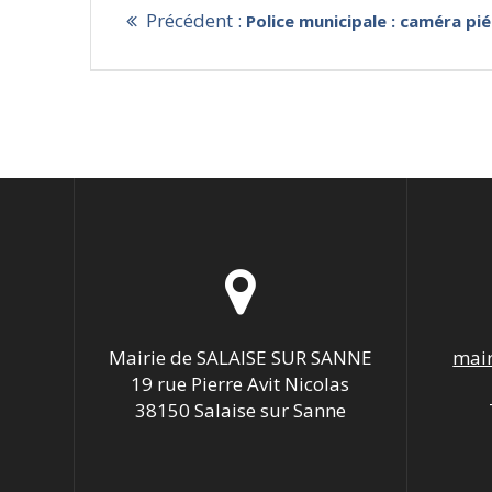
Article
Précédent :
Police municipale : caméra pi
de
précédent
:
l’article
Mairie de SALAISE SUR SANNE
mair
19 rue Pierre Avit Nicolas
38150 Salaise sur Sanne