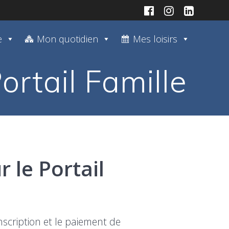
e
Mon quotidien
Mes loisirs
ortail Famille
r le Portail
inscription et le paiement de