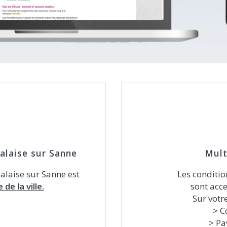
alaise sur Sanne
Mult
Salaise sur Sanne est
Les conditio
 de la ville.
sont acc
Sur votr
> C
> Pa