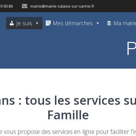
29 00 80
mairie@mairie-salaise-sur-sanne.fr
Je suis
Mes démarches
Ma mairi
P
ns : tous les services su
Famille
e vous propose des services en ligne pour faciliter l’