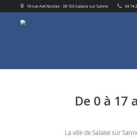
Passer
19 rue Avit Nicolas - 38 150 Salaise sur Sanne
04 74 
au
contenu
De 0 à 17 a
La ville de Salaise sur Sann