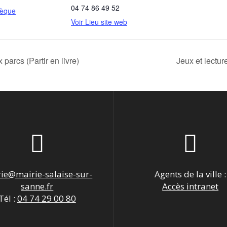
04 74 86 49 52
hèque
Voir Lieu site web
parcs (Partir en livre)
Jeux et lectur
ie@mairie-salaise-sur-
Agents de la ville :
sanne.fr
Accès intranet
Tél :
04 74 29 00 80