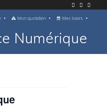
e
Mon quotidien
Mes loisirs
pace Numérique
ique