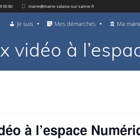
9 00 80
mairie@mairie-salaise-sur-sanne.fr
Je suis
Mes démarches
Ma mairi
ux vidéo à l’es
vidéo à l’espace Numér