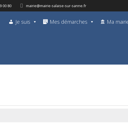
9 00 80
mairie@mairie-salaise-sur-sanne.fr
Je suis
Mes démarches
Ma mairi