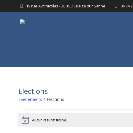
Passer
19 rue Avit Nicolas - 38 150 Salaise sur Sanne
04 74 2
au
contenu
Elections
Evènements
Elections
Evènements
Aucun résultat trouvé.
Notice