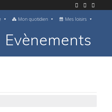
e
Mon quotidien
Mes loisirs
Evènements