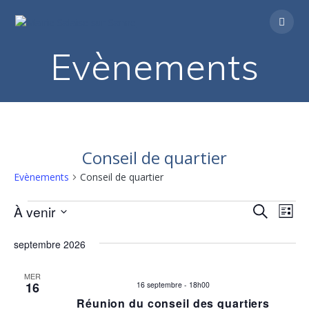
Passer
au
contenu
Evènements
Conseil de quartier
Evènements
Conseil de quartier
Evènements
R
À venir
N
Recherche
Liste
Sélectionnez
a
e
une
septembre 2026
v
date.
c
i
MER
16
16 septembre - 18h00
h
g
Réunion du conseil des quartiers