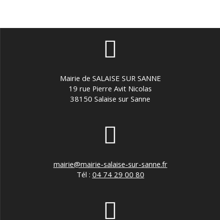
i
e
g
m
a
e
t
n
t
Mairie de SALAISE SUR SANNE
i
19 rue Pierre Avit Nicolas
38150 Salaise sur Sanne
o
n
d
e
mairie@mairie-salaise-sur-sanne.fr
Tél :
04 74 29 00 80
v
u