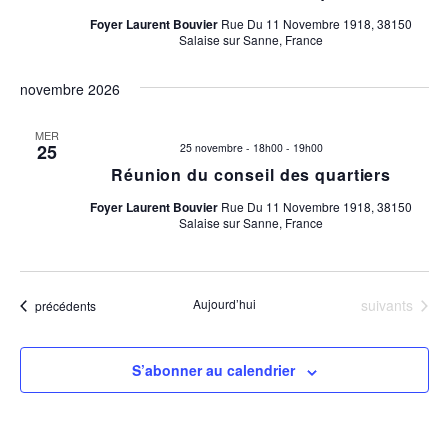
a
e
Foyer Laurent Bouvier
Rue Du 11 Novembre 1918, 38150
Salaise sur Sanne, France
t
r
i
novembre 2026
o
c
n
MER
h
25
25 novembre - 18h00
-
19h00
d
Réunion du conseil des quartiers
e
e
Foyer Laurent Bouvier
Rue Du 11 Novembre 1918, 38150
Salaise sur Sanne, France
v
e
u
t
e
Evènements
Aujourd’hui
suivants
Evènements
précédents
n
s
é
a
S’abonner au calendrier
v
v
è
n