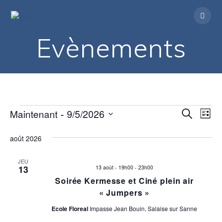
Passer
au
contenu
Evènements
 - 
R
Evènements
Maintenant
9/5/2026
N
Recherche
Liste
Sélectionnez
a
e
une
août 2026
v
date.
c
i
JEU
13
13 août - 19h00
-
23h00
h
g
Soirée Kermesse et Ciné plein air
a
« Jumpers »
e
t
Ecole Floreal
Impasse Jean Bouin, Salaise sur Sanne
r
i