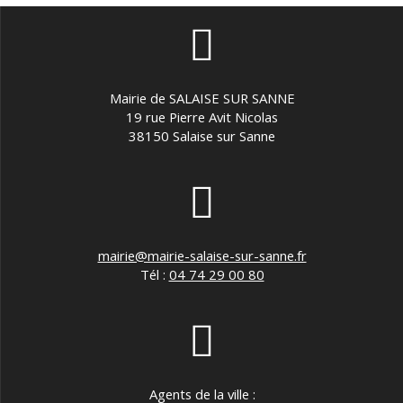
E
v
è
Mairie de SALAISE SUR SANNE
19 rue Pierre Avit Nicolas
n
38150 Salaise sur Sanne
e
m
e
mairie@mairie-salaise-sur-sanne.fr
Tél :
04 74 29 00 80
n
t
s
Agents de la ville :