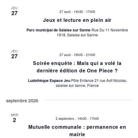
JEU
o
c
27
27 août - 14h30
-
17h00
n
Jeux et lecture en plein air
h
d
Parc municipal de Salaise sur Sanne
Rue Du 11 Novembre
e
1918, Salaise sur Sanne
e
v
e
JEU
27
27 août - 19h00
-
21h00
u
t
Soirée enquête : Mais qui a volé la
e
dernière édition de One Piece ?
n
s
Ludothèque Espace Jeu
Pôle Enfance 21 rue Avit Nicolas,
é
salaise sur sanne, France
a
v
v
septembre 2026
è
i
n
MER
2
2 septembre - 14h00
-
17h00
e
g
Mutuelle communale : permanence en
m
mairie