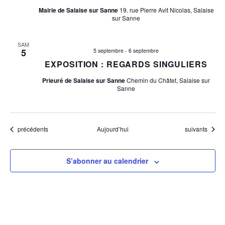
a
e
Mairie de Salaise sur Sanne
19. rue Pierre Avit Nicolas, Salaise
sur Sanne
t
n
t
i
SAM
5
5 septembre
-
6 septembre
EXPOSITION : REGARDS SINGULIERS
o
Prieuré de Salaise sur Sanne
Chemin du Châtet, Salaise sur
n
Sanne
d
e
Evènements
Evènements
précédents
Aujourd’hui
suivants
v
S’abonner au calendrier
u
e
s